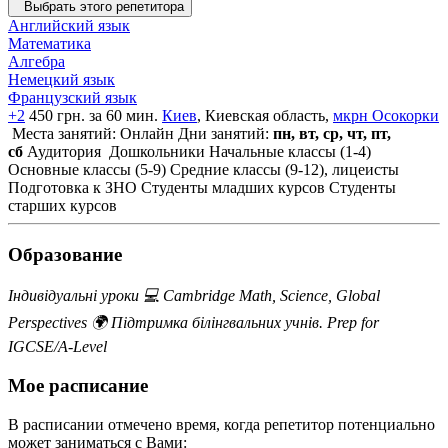
Выбрать этого репетитора
Английский язык
Математика
Алгебра
Немецкий язык
Французский язык
+2
450 грн. за 60 мин.
Киев
, Киевская область,
мкрн Осокорки
Места занятий: Онлайн
Дни занятий:
пн, вт, ср, чт, пт,
сб
Аудитория
Дошкольники
Начальные классы (1-4)
Основные классы (5-9)
Средние классы (9-12), лицеисты
Подготовка к ЗНО
Студенты младших курсов
Студенты
старших курсов
Образование
Індивідуальні уроки 💻 Cambridge Math, Science, Global
Perspectives 🌍 Підтримка білінгвальних учнів. Prep for
IGCSE/A-Level
Мое расписание
В расписании отмечено время, когда репетитор потенциально
может заниматься с Вами: