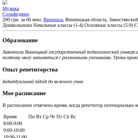
Музыка
Сольфеджио
200 грн. за 60 мин.
Винница
, Винницкая область, Замостянски
Дошкольники
Начальные классы (1-4)
Основные классы (5-9)
С
Образование
Закончила Винницкий государственный педагогический универс
поэтому могу заниматься с различными учениками. Уроки прово
Опыт репетиторства
Iндивiдуальний підхід до кожного учня
Мое расписание
В расписании отмечено время, когда репетитор потенциально м
Время
Пн
Вт
Ср
Чт
Пт
Сб
Вс
8:00-9:00
9:00-10:00
10:00-11:00