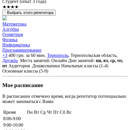
Cтудент (опыт 3 года)
★★★★
Выбрать этого репетитора
Математика
Алгебра
Геометрия
Физика
Информатика
Программирование
+3
400 грн. за 60 мин.
Тернополь
, Тернопольская область,
Дружба
Места занятий: Онлайн
Дни занятий:
пн, вт, ср, чт,
пт
Аудитория
Дошкольники
Начальные классы (1-4)
Основные классы (5-9)
Мое расписание
В расписании отмечено время, когда репетитор потенциально
может заниматься с Вами:
Время
Пн
Вт
Ср
Чт
Пт
Сб
Вс
8:00-9:00
9:00-10:00