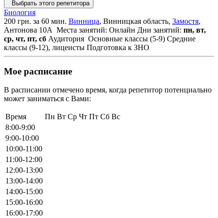
Выбрать этого репетитора
Биология
200 грн. за 60 мин.
Винница
, Винницкая область,
Замостя
,
Антонова 10А
Места занятий: Онлайн
Дни занятий:
пн, вт,
ср, чт, пт, сб
Аудитория
Основные классы (5-9)
Средние
классы (9-12), лицеисты
Подготовка к ЗНО
Мое расписание
В расписании отмечено время, когда репетитор потенциально
может заниматься с Вами:
Время
Пн
Вт
Ср
Чт
Пт
Сб
Вс
8:00-9:00
9:00-10:00
10:00-11:00
11:00-12:00
12:00-13:00
13:00-14:00
14:00-15:00
15:00-16:00
16:00-17:00