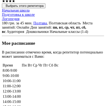
★★★★
Выбрать этого репетитора
Начальная школа
Подготовка к школе
Логопедия
180 грн. за 45 мин.
Полтава
, Полтавская область
Места
занятий: Онлайн
Дни занятий:
пн, вт, ср, чт, пт, сб,
вс
Аудитория
Дошкольники
Начальные классы (1-4)
Мое расписание
В расписании отмечено время, когда репетитор потенциально
может заниматься с Вами:
Время
Пн
Вт
Ср
Чт
Пт
Сб
Вс
8:00-9:00
9:00-10:00
10:00-11:00
11:00-12:00
12:00-13:00
13:00-14:00
14:00-15:00