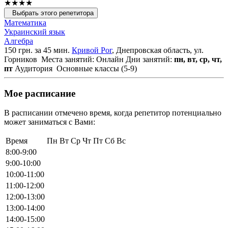
★★★★
Выбрать этого репетитора
Математика
Украинский язык
Алгебра
150 грн. за 45 мин.
Кривой Рог
, Днепровская область, ул.
Горников
Места занятий: Онлайн
Дни занятий:
пн, вт, ср, чт,
пт
Аудитория
Основные классы (5-9)
Мое расписание
В расписании отмечено время, когда репетитор потенциально
может заниматься с Вами:
Время
Пн
Вт
Ср
Чт
Пт
Сб
Вс
8:00-9:00
9:00-10:00
10:00-11:00
11:00-12:00
12:00-13:00
13:00-14:00
14:00-15:00