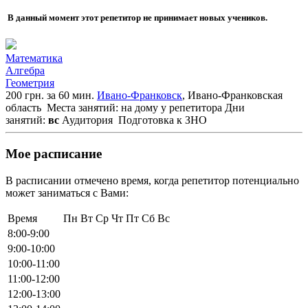
В данный момент этот репетитор не принимает новых учеников.
Математика
Алгебра
Геометрия
200 грн. за 60 мин.
Ивано-Франковск
, Ивано-Франковская
область
Места занятий: на дому у репетитора
Дни
занятий:
вс
Аудитория
Подготовка к ЗНО
Мое расписание
В расписании отмечено время, когда репетитор потенциально
может заниматься с Вами:
Время
Пн
Вт
Ср
Чт
Пт
Сб
Вс
8:00-9:00
9:00-10:00
10:00-11:00
11:00-12:00
12:00-13:00