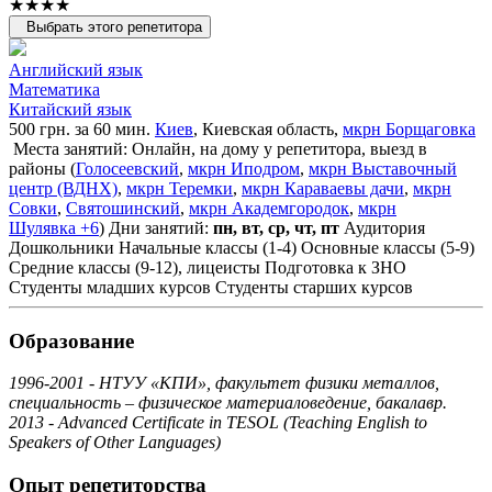
★★★★
Выбрать этого репетитора
Английский язык
Математика
Китайский язык
500 грн. за 60 мин.
Киев
, Киевская область,
мкрн Борщаговка
Места занятий: Онлайн, на дому у репетитора, выезд в
районы (
Голосеевский
,
мкрн Иподром
,
мкрн Выставочный
центр (ВДНХ)
,
мкрн Теремки
,
мкрн Караваевы дачи
,
мкрн
Совки
,
Святошинский
,
мкрн Академгородок
,
мкрн
Шулявка
+6
)
Дни занятий:
пн, вт, ср, чт, пт
Аудитория
Дошкольники
Начальные классы (1-4)
Основные классы (5-9)
Средние классы (9-12), лицеисты
Подготовка к ЗНО
Студенты младших курсов
Студенты старших курсов
Образование
1996-2001 - НТУУ «КПИ», факультет физики металлов,
специальность – физическое материаловедение, бакалавр.
2013 - Advanced Certificate in TESOL (Teaching English to
Speakers of Other Languages)
Опыт репетиторства