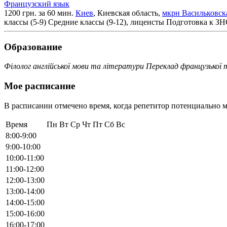
Французский язык
1200 грн. за 60 мин.
Киев
, Киевская область,
мкрн Васильковск
классы (5-9)
Средние классы (9-12), лицеисты
Подготовка к З
Образование
Філолог англійської мови та літератури Переклад французької т
Мое расписание
В расписании отмечено время, когда репетитор потенциально м
Время
Пн
Вт
Ср
Чт
Пт
Сб
Вс
8:00-9:00
9:00-10:00
10:00-11:00
11:00-12:00
12:00-13:00
13:00-14:00
14:00-15:00
15:00-16:00
16:00-17:00