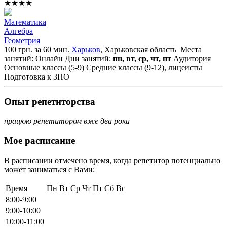
★★★★
Математика
Алгебра
Геометрия
100 грн. за 60 мин.
Харьков
, Харьковская область
Места
занятий: Онлайн
Дни занятий:
пн, вт, ср, чт, пт
Аудитория
Основные классы (5-9)
Средние классы (9-12), лицеисты
Подготовка к ЗНО
Опыт репетиторства
працюю репетитором вже два роки
Мое расписание
В расписании отмечено время, когда репетитор потенциально
может заниматься с Вами:
Время
Пн
Вт
Ср
Чт
Пт
Сб
Вс
8:00-9:00
9:00-10:00
10:00-11:00