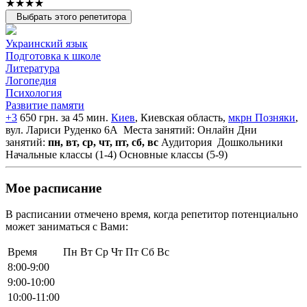
★★★★
Выбрать этого репетитора
Украинский язык
Подготовка к школе
Литература
Логопедия
Психология
Развитие памяти
+3
650 грн. за 45 мин.
Киев
, Киевская область,
мкрн Позняки
,
вул. Лариси Руденко 6А
Места занятий: Онлайн
Дни
занятий:
пн, вт, ср, чт, пт, сб, вс
Аудитория
Дошкольники
Начальные классы (1-4)
Основные классы (5-9)
Мое расписание
В расписании отмечено время, когда репетитор потенциально
может заниматься с Вами:
Время
Пн
Вт
Ср
Чт
Пт
Сб
Вс
8:00-9:00
9:00-10:00
10:00-11:00