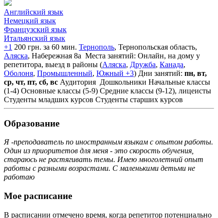
Английский язык
Немецкий язык
Французский язык
Итальянский язык
+1
200 грн. за 60 мин.
Тернополь
, Тернопольская область,
Аляска
, Набережная 8а
Места занятий: Онлайн, на дому у
репетитора, выезд в районы (
Аляска
,
Дружба
,
Канада
,
Оболоня
,
Промышленный
,
Южный
+3
)
Дни занятий:
пн, вт,
ср, чт, пт, сб, вс
Аудитория
Дошкольники
Начальные классы
(1-4)
Основные классы (5-9)
Средние классы (9-12), лицеисты
Студенты младших курсов
Студенты старших курсов
Образование
Я -преподаватель по иностранным языкам с опытом работы.
Один из приоритетов для меня - это скорость обучения,
стараюсь не растягивать темы. Имею многолетний опыт
работы с разными возрастами. С маленькими детьми не
работаю
Мое расписание
В расписании отмечено время, когда репетитор потенциально