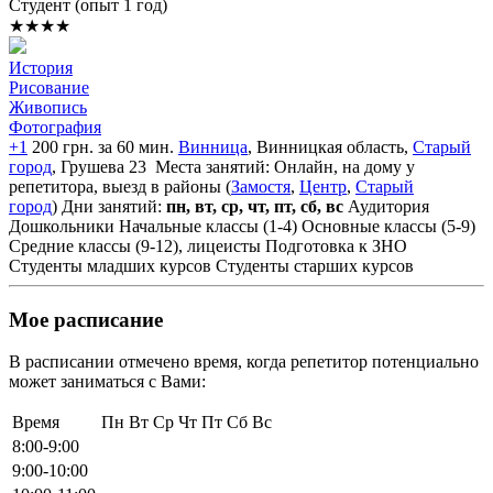
Cтудент (опыт 1 год)
★★★★
История
Рисование
Живопись
Фотография
+1
200 грн. за 60 мин.
Винница
, Винницкая область,
Старый
город
, Грушева 23
Места занятий: Онлайн, на дому у
репетитора, выезд в районы (
Замостя
,
Центр
,
Старый
город
)
Дни занятий:
пн, вт, ср, чт, пт, сб, вс
Аудитория
Дошкольники
Начальные классы (1-4)
Основные классы (5-9)
Средние классы (9-12), лицеисты
Подготовка к ЗНО
Студенты младших курсов
Студенты старших курсов
Мое расписание
В расписании отмечено время, когда репетитор потенциально
может заниматься с Вами:
Время
Пн
Вт
Ср
Чт
Пт
Сб
Вс
8:00-9:00
9:00-10:00