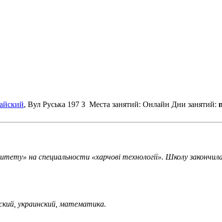
айский
, Вул Руська 197 З
Места занятий: Онлайн
Дни занятий:
п
итету» на специальности «харчові технології». Школу закончила
ский, украинский, математика.