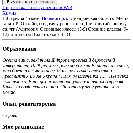
Выбрать этого репетитора
Подготовка к поступлению в ВУЗ
Химия
150 грн. за 45 мин.
Вольногорск
, Днепровская область
Места
занятий: Онлайн, на дому у репетитора
Дни занятий:
пн, вт,
ср, чт
Аудитория
Основные классы (5-9)
Средние классы (9-
12), лицеисты
Подготовка к ЗНО
Образование
Освіта вища, закінчила Дніпропетровський державний
університет, 1979 рік, хімік, викладач хімії. Вийшла на пенсію,
маю багато вільного часу. Мої випускники - студенти
престижних ВУЗів України: КНУ ім.Шевченка Т.Г., Львівська
політехніка, Вінницький медичний університет ім.Пирогова,
Київська політехніка тощо. Підготовку веду українською
мовою.
Опыт репетиторства
42 роки
Мое расписание