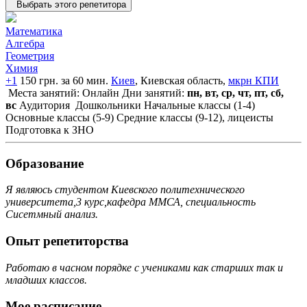
Выбрать этого репетитора
Математика
Алгебра
Геометрия
Химия
+1
150 грн. за 60 мин.
Киев
, Киевская область,
мкрн КПИ
Места занятий: Онлайн
Дни занятий:
пн, вт, ср, чт, пт, сб,
вс
Аудитория
Дошкольники
Начальные классы (1-4)
Основные классы (5-9)
Средние классы (9-12), лицеисты
Подготовка к ЗНО
Образование
Я являюсь студентом Киевского политехнического
университета,3 курс,кафедра ММСА, специальность
Сисетмный анализ.
Опыт репетиторства
Работаю в часном порядке с учениками как старших так и
младших классов.
Мое расписание