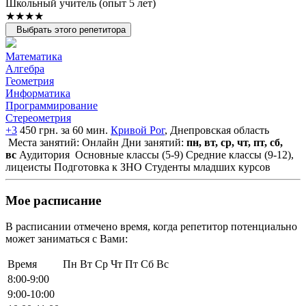
Школьный учитель (опыт 5 лет)
★★★★
Выбрать этого репетитора
Математика
Алгебра
Геометрия
Информатика
Программирование
Стереометрия
+3
450 грн. за 60 мин.
Кривой Рог
, Днепровская область
Места занятий: Онлайн
Дни занятий:
пн, вт, ср, чт, пт, сб,
вс
Аудитория
Основные классы (5-9)
Средние классы (9-12),
лицеисты
Подготовка к ЗНО
Студенты младших курсов
Мое расписание
В расписании отмечено время, когда репетитор потенциально
может заниматься с Вами:
Время
Пн
Вт
Ср
Чт
Пт
Сб
Вс
8:00-9:00
9:00-10:00