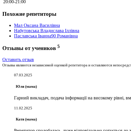
20:00-21:00
Похожие репетиторы
Мал Oксана Василівна
Набутовська Владислава Іллівна
Паславська Іванна90 Романівна
5
Отзывы от учеников
Оставить отзыв
Отзывы являются независимой оценкой репетитора и оставляются непосредст
07.03.2025
Юля (мама)
Гарний викладач, подача інформації на високому рівні, в
11.02.2025
Катя (мама)
Репетитор сподобалась, дуже відповідально готується до з