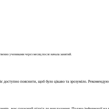
венно учениками через месяц после начала занятий.
міє доступно пояснити, щоб було цікаво та зрозуміло. Рекомендую
анять, має сучасний підхід до викладання. Подача інформації на 