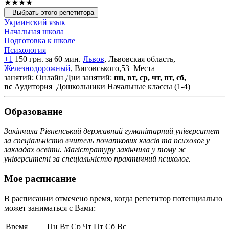
★★★★
Выбрать этого репетитора
Украинский язык
Начальная школа
Подготовка к школе
Психология
+1
150 грн. за 60 мин.
Львов
, Львовская область,
Железнодорожный
, Виговського,53
Места
занятий: Онлайн
Дни занятий:
пн, вт, ср, чт, пт, сб,
вс
Аудитория
Дошкольники
Начальные классы (1-4)
Образование
Закінчила Рівненський державний гуманітарний університет
за спеціальністю вчитель початкових класів та психолог у
закладах освіти. Магістратуру закінчила у тому ж
університеті за спеціальністю практичний психолог.
Мое расписание
В расписании отмечено время, когда репетитор потенциально
может заниматься с Вами:
Время
Пн
Вт
Ср
Чт
Пт
Сб
Вс