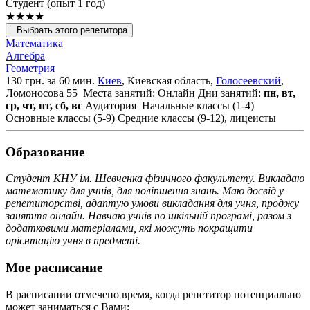
Cтудент (опыт 1 год)
★★★★
Выбрать этого репетитора
Математика
Алгебра
Геометрия
130 грн. за 60 мин.
Киев
, Киевская область,
Голосеевский
,
Ломоносова 55
Места занятий: Онлайн
Дни занятий:
пн, вт,
ср, чт, пт, сб, вс
Аудитория
Начальные классы (1-4)
Основные классы (5-9)
Средние классы (9-12), лицеисты
Образование
Студент КНУ ім. Шевченка фізичного факультету. Викладаю
математику для учнів, для поліпшення знань. Маю досвід у
репетиторстві, адаптую умови викладання для учня, проджу
заняття онлайн. Навчаю учнів по шкільній програмі, разом з
додатковими матеріалами, які можуть покращити
орієнтацію учня в предметі.
Мое расписание
В расписании отмечено время, когда репетитор потенциально
может заниматься с Вами: