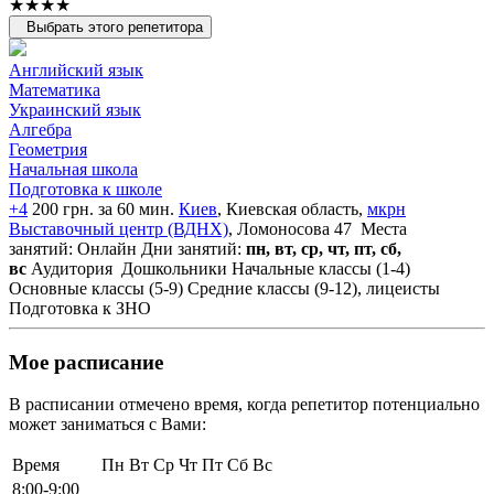
★★★★
Выбрать этого репетитора
Английский язык
Математика
Украинский язык
Алгебра
Геометрия
Начальная школа
Подготовка к школе
+4
200 грн. за 60 мин.
Киев
, Киевская область,
мкрн
Выставочный центр (ВДНХ)
, Ломоносова 47
Места
занятий: Онлайн
Дни занятий:
пн, вт, ср, чт, пт, сб,
вс
Аудитория
Дошкольники
Начальные классы (1-4)
Основные классы (5-9)
Средние классы (9-12), лицеисты
Подготовка к ЗНО
Мое расписание
В расписании отмечено время, когда репетитор потенциально
может заниматься с Вами:
Время
Пн
Вт
Ср
Чт
Пт
Сб
Вс
8:00-9:00