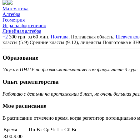
Математика
Алгебра
Геометрия
Игра на фортепиано
Линейная алгебра
+2
300 грн. за 60 мин.
Полтава
, Полтавская область,
Шевченков
классы (5-9)
Средние классы (9-12), лицеисты
Подготовка к З
Образование
Учусь в ПНПУ на физико-математическом факультете 3 курс
Опыт репетиторства
Работаю с детьми на протяжении 5 лет, не очень большая разн
Мое расписание
В расписании отмечено время, когда репетитор потенциально м
Время
Пн
Вт
Ср
Чт
Пт
Сб
Вс
8:00-9:00