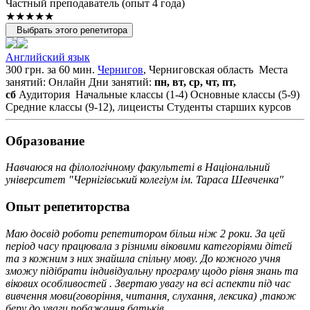
Частный преподаватель (опыт 4 года)
★★★★★
Выбрать этого репетитора
Английский язык
300 грн. за 60 мин.
Чернигов
, Черниговская область
Места
занятий: Онлайн
Дни занятий:
пн, вт, ср, чт, пт,
сб
Аудитория
Начальные классы (1-4)
Основные классы (5-9)
Средние классы (9-12), лицеисты
Студенты старших курсов
Образование
Навчаюся на філологічному факультеті в Національний
університет "Чернігівський колегіум ім. Тараса Шевченка"
Опыт репетиторства
Маю досвід роботи репетитором більш ніж 2 роки. За цей
період часу працювала з різними віковими категоріями дітей
та з кожним з них знайшла спільну мову. До кожного учня
зможу підібрати індивідуальну програму щодо рівня знань та
вікових особливостей . Звертаю увагу на всі аспекти під час
вивчення мови(говоріння, читання, слухання, лексика) ,також
беру до уваги побажання батьків.