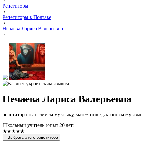
›
Репетиторы
›
Репетиторы в Полтаве
›
Нечаева Лариса Валерьевна
›
Нечаева Лариса Валерьевна
репетитор по английскому языку, математике, украинскому язы
Школьный учитель (опыт 20 лет)
★★★★★
Выбрать этого репетитора