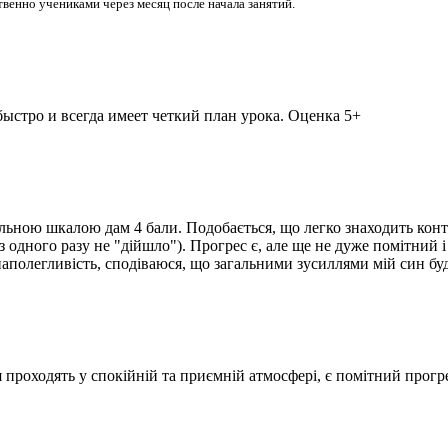
венно учениками через месяц после начала занятий.
ыстро и всегда имеет четкий план урока. Оценка 5+
льною шкалою дам 4 бали. Подобається, що легко знаходить контак
 одного разу не "дійшло"). Прогрес є, але ще не дуже помітний і 
а наполегливість, сподіваюся, що загальними зусиллями мій син б
 проходять у спокійній та приємній атмосфері, є помітний прогре