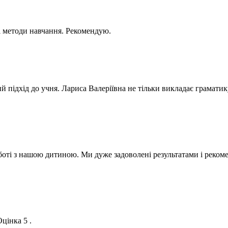
і методи навчання. Рекомендую.
й підхід до учня. Лариса Валеріївна не тільки викладає граматику
оті з нашою дитиною. Ми дуже задоволені результатами і рекоме
цінка 5 .