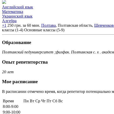
Английский язык
Математика
Украинский язык
Алгебра
+1
250 грн. за 60 мин.
Полтава
, Полтавская область,
Шевченков
классы (1-4)
Основные классы (5-9)
Образование
Полтавский педуниверситет ;филфак. Полтавская с. х . академ
Опыт репетиторства
20 лет
Мое расписание
В расписании отмечено время, когда репетитор потенциально м
Время
Пн
Вт
Ср
Чт
Пт
Сб
Вс
8:00-9:00
9:00-10:00