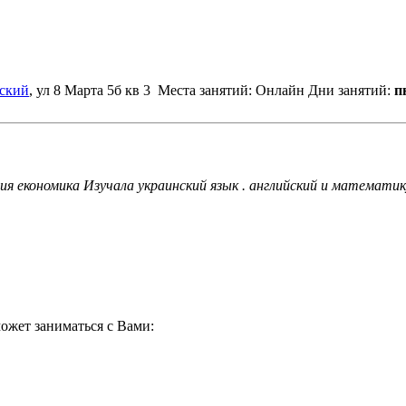
ский
, ул 8 Марта 5б кв 3
Места занятий: Онлайн
Дни занятий:
пн
ия економика Изучала украинский язык . английский и математику
ожет заниматься с Вами: