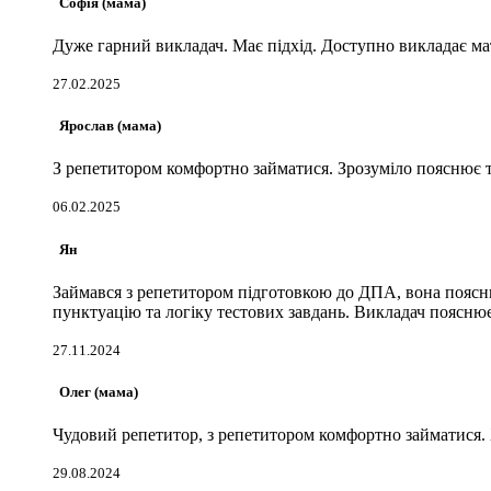
Софія (мама)
Дуже гарний викладач. Має підхід. Доступно викладає ма
27.02.2025
Ярослав (мама)
З репетитором комфортно займатися. Зрозуміло пояснює те
06.02.2025
Ян
Займався з репетитором підготовкою до ДПА, вона пояснює
пунктуацію та логіку тестових завдань. Викладач пояснює 
27.11.2024
Олег (мама)
Чудовий репетитор, з репетитором комфортно займатися. 
29.08.2024