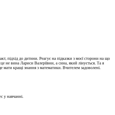
т, підхід до дитини. Реагує на підказки з моєї сторони на що
це не вина Лариси Валеріївни, а сина, який лінується. Та я
уде мати кращі знання з математики. Вчителем задоволені.
с у навчанні.