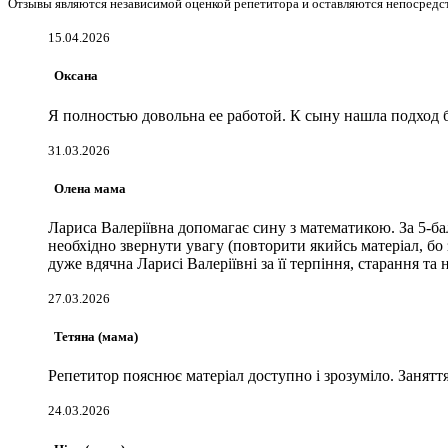
Отзывы являются независимой оценкой репетитора и оставляются непосредст
15.04.2026
Оксана
Я полностью довольна ее работой. К сыну нашла подход б
31.03.2026
Олена мама
Лариса Валеріївна допомагає сину з математикою. За 5-ба
необхідно звернути увагу (повторити якийсь матеріал, бо з
дуже вдячна Ларисі Валеріївні за її терпіння, старання т
27.03.2026
Тетяна (мама)
Репетитор пояснює матеріал доступно і зрозуміло. Заняття
24.03.2026