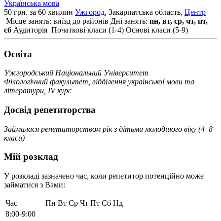
Українська мова
50 грн. за 60 хвилин
Ужгород
, Закарпатська область,
Центр
Місце занять: виїзд до районів
Дні занять:
пн, вт, ср, чт, пт,
сб
Аудиторія
Початкові класи (1-4)
Основі класи (5-9)
Освiта
Ужгородський Національний Університет
Філологічний факультет, відділення української мови та
літератури, IV курс
Досвід репетиторства
Займалася репетиторством рік з дітьми молодшого віку (4–8
класи)
Мій розклад
У розкладі зазначено час, коли репетитор потенційно може
займатися з Вами:
Час
Пн
Вт
Ср
Чт
Пт
Сб
Нд
8:00-9:00