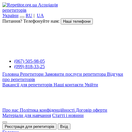
Асоціація
репетиторів
України
RU
|
UA
Питання? Телефонуйте нам:
Наші телефони
(067) 505-98-05
(099) 818-33-25
Головна
Репетитори
Замовити послуги репетитора
Відгуки
про репетиторів
Вакансії для репетиторів
Наші контакти
Увійти
Про нас
Політика конфіденційності
Договір оферти
Матеріали для навчання
Статті і новини
Реєстрація для репетиторів
Вхід