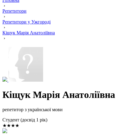
Головна
›
Репетитори
›
Репетитори у Ужгороді
›
Кіщук Марія Анатоліївна
›
Кіщук Марія Анатоліївна
репетитор з української мови
Cтудент (досвід 1 рік)
★★★★