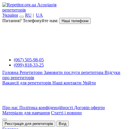
Асоціація
репетиторів
України
RU
|
UA
Питання? Телефонуйте нам:
Наші телефони
(067) 505-98-05
(099) 818-33-25
Головна
Репетитори
Замовити послуги репетитора
Відгуки
про репетиторів
Вакансії для репетиторів
Наші контакти
Увійти
Про нас
Політика конфіденційності
Договір оферти
Матеріали для навчання
Статті і новини
Реєстрація для репетиторів
Вхід