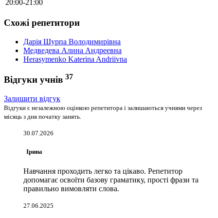
20:00-21:00
Схожі репетитори
Дарія Шурпа Володимирівна
Медведева Алина Андреевна
Herasymenko Katerina Andriivna
37
Відгуки учнів
Залишити відгук
Відгуки є незалежною оцінкою репетитора і залишаються учнями через
місяць з дня початку занять.
30.07.2026
Ірина
Навчання проходить легко та цікаво. Репетитор
допомагає освоїти базову граматику, прості фрази та
правильно вимовляти слова.
27.06.2025