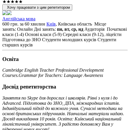
★★★★★
Хочу працювати з цим репетитором
Англійська мова
600 грн. за 60 хвилин
Київ
, Київська область
Місце
занять: Онлайн
Дні занять:
пн, вт, ср, нд
Аудиторія
Початкові
класи (1-4)
Основі класи (5-9)
Середні класи (9-12), ліцеїсти
Підготовка до ЗНО
Студенти молодших курсів
Студенти
старших курсів
Освiта
Cambridge English Teacher Professional Development
Courses.Grammar for Teachers: Language Awareness
Досвід репетиторства
Заняття по Skype для дорослих і школярів. Рівні з нуля і до
Advanced. Підготовка до ЗНО, ДПА, міжнародних іспитів.
Індивідуальний підхід до кожного учня. Сучасні методики на
основі британських підручників. Навчальні матеріали надаю.
Досвід викладання 10 років. Освіта: Київський національний
лінгвістичний університет. З радістю допоможу Вам у
підкоренні нових висот!