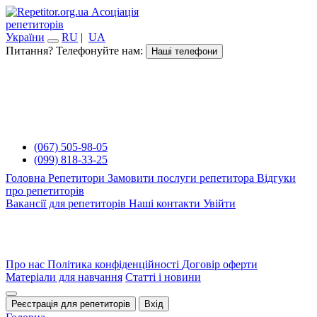
Асоціація
репетиторів
України
RU
|
UA
Питання? Телефонуйте нам:
Наші телефони
(067) 505-98-05
(099) 818-33-25
Головна
Репетитори
Замовити послуги репетитора
Відгуки
про репетиторів
Вакансії для репетиторів
Наші контакти
Увійти
Про нас
Політика конфіденційності
Договір оферти
Матеріали для навчання
Статті і новини
Реєстрація для репетиторів
Вхід