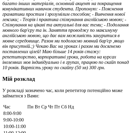
багато інших матеріалів, основний акцент на покращення
комунікативних навичок студента. Пропоную: - Пояснення
граматики простим і зрозумілим способом; - Вивчення нової
лексики; - Tеорія і практика спілкування англійською мовою; -
Спілкування на цікаві та актуальні для вас теми; - Подолання
мовного бар'єру та ін. Заняття проводжу по максимуму
англійською мовою, що дає вам можливість зануритися в
мовне середовище. Разом ми подолаємо мовний бар'єр ,якщо
він присутній.;) Чекаю Вас на уроках і разом ми досягнемо
поставлених цілей! Маю більше 14 років стажу:
репетиторство, корпоративні уроки, робота на курсах
іноземних мов індивідуально і в групах, працюю по скайп понад
10 років. Вартість уроку по скайпу (50 хв) 300 грн.
Мій розклад
У розкладі зазначено час, коли репетитор потенційно може
займатися з Вами:
Час
Пн
Вт
Ср
Чт
Пт
Сб
Нд
8:00-9:00
9:00-10:00
10:00-11:00
11:00-12:00