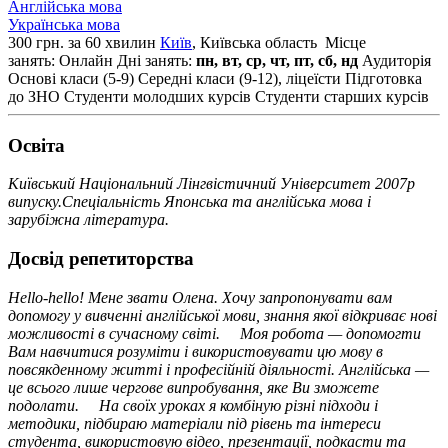
Англійська мова
Українська мова
300 грн. за 60 хвилин
Київ
, Київська область
Місце
занять: Онлайн
Дні занять:
пн, вт, ср, чт, пт, сб, нд
Аудиторія
Основі класи (5-9)
Середні класи (9-12), ліцеїсти
Підготовка
до ЗНО
Студенти молодших курсів
Студенти старших курсів
Освiта
Київський Національний Лінгвістичний Університет 2007р
випуску.Спеціальність Японська та англійська мова і
зарубіжна література.
Досвід репетиторства
Hello-hello! Мене звати Олена. Хочу запропонувати вам
допомогу у вивченні англійської мови, знання якої відкриває нові
можливості в сучасному світі. Моя робота — допомогти
Вам навчитися розуміти і використовувати цю мову в
повсякденному житті і професійній діяльності. Англійська —
це всього лише чергове випробування, яке Ви зможете
подолати. На своїх уроках я комбіную різні підходи і
методики, підбираю матеріали під рівень та інтереси
студента, використовую відео, презентації, подкасти та