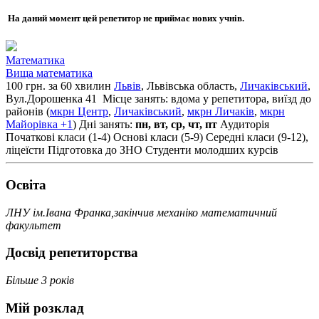
На даний момент цей репетитор не приймає нових учнів.
Математика
Вища математика
100 грн. за 60 хвилин
Львів
, Львiвська область,
Личаківський
,
Вул.Дорошенка 41
Місце занять: вдома у репетитора, виїзд до
районів (
мкрн Центр
,
Личаківський
,
мкрн Личаків
,
мкрн
Майорівка
+1
)
Дні занять:
пн, вт, ср, чт, пт
Аудиторія
Початкові класи (1-4)
Основі класи (5-9)
Середні класи (9-12),
ліцеїсти
Підготовка до ЗНО
Студенти молодших курсів
Освiта
ЛНУ ім.Івана Франка,закінчив механіко математичний
факультет
Досвід репетиторства
Більше 3 років
Мій розклад