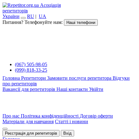
Асоціація
репетиторів
України
RU
|
UA
Питання? Телефонуйте нам:
Наші телефони
(067) 505-98-05
(099) 818-33-25
Головна
Репетитори
Замовити послуги репетитора
Відгуки
про репетиторів
Вакансії для репетиторів
Наші контакти
Увійти
Про нас
Політика конфіденційності
Договір оферти
Матеріали для навчання
Статті і новини
Реєстрація для репетиторів
Вхід