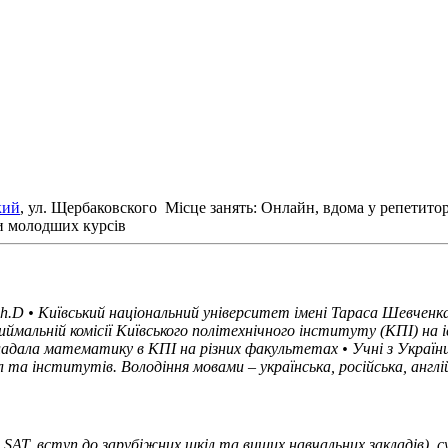
кий
, ул. Щербаковского
Місце занять: Онлайн, вдома у репетито
и молодших курсів
Ph.D • Київський національний університет імені Тараса Шевчен
альній комісії Київського політехнічного інституту (КПІ) на іс
адала математику в КПІ на різних факультетах • Учні з України, 
 інститутів. Володіння мовами – українська, російська, англій
SAT, вступ до зарубіжних шкіл та вищих навчальних закладів),