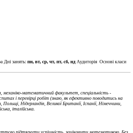
ра
Дні занять:
пн, вт, ср, чт, пт, сб, нд
Аудиторія
Основі класи
ка, механіко-математичний факультет, спеціальність -
питах і перевірці робіт (знаю, як ефективно поводитись на
Польщі, Нідерландів, Великої Британії, Іспанії, Німеччини,
ська, італійська.
 суттєво підтягнути успішність, зацікавити математикою. Без