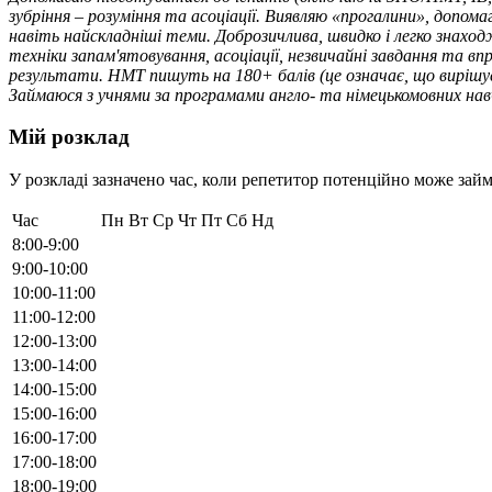
зубріння – розуміння та асоціації. Виявляю «прогалини», допом
навіть найскладніші теми. Доброзичлива, швидко і легко знаход
техніки запам'ятовування, асоціації, незвичайні завдання та в
результати. НМТ пишуть на 180+ балів (це означає, що вирішуєт
Займаюся з учнями за програмами англо- та німецькомовних навчал
Мій розклад
У розкладі зазначено час, коли репетитор потенційно може займ
Час
Пн
Вт
Ср
Чт
Пт
Сб
Нд
8:00-9:00
9:00-10:00
10:00-11:00
11:00-12:00
12:00-13:00
13:00-14:00
14:00-15:00
15:00-16:00
16:00-17:00
17:00-18:00
18:00-19:00