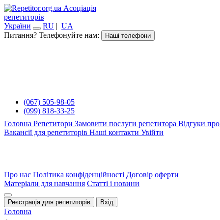
Асоціація
репетиторів
України
RU
|
UA
Питання? Телефонуйте нам:
Наші телефони
(067) 505-98-05
(099) 818-33-25
Головна
Репетитори
Замовити послуги репетитора
Відгуки про
Вакансії для репетиторів
Наші контакти
Увійти
Про нас
Політика конфіденційності
Договір оферти
Матеріали для навчання
Статті і новини
Реєстрація для репетиторів
Вхід
Головна