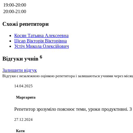
19:00-20:00
20:00-21:00
Схожі репетитори
Косян Татьяна Алексеевна
Цісар Вікторія Вікторівна
Устіч Микола Олексійович
6
Відгуки учнів
Залишити відгук
Відгуки є незалежною оцінкою репетитора і залишаються учнями через місяць
14.04.2025
Маргарита
Репетитор зрозуміло пояснює теми, уроки продуктивні. 
27.12.2024
Катя