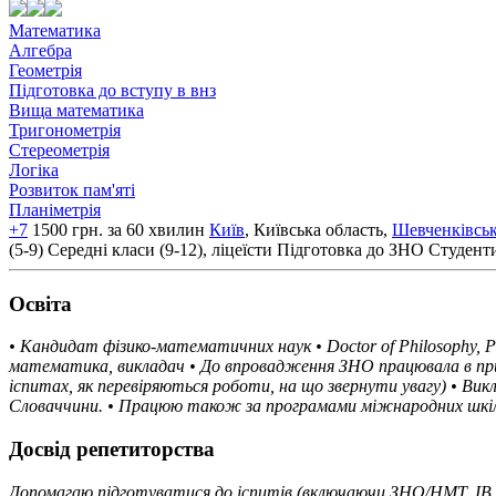
Математика
Алгебра
Геометрія
Підготовка до вступу в внз
Вища математика
Тригонометрія
Стереометрія
Логіка
Розвиток пам'яті
Планіметрія
+7
1500 грн. за 60 хвилин
Київ
, Київська область,
Шевченківсь
(5-9)
Середні класи (9-12), ліцеїсти
Підготовка до ЗНО
Студент
Освiта
• Кандидат фізико-математичних наук • Doctor of Philosophy, 
математика, викладач • До впровадження ЗНО працювала в прийм
іспитах, як перевіряються роботи, на що звернути увагу) • Викл
Словаччини. • Працюю також за програмами міжнародних шкіл та
Досвід репетиторства
Допомагаю підготуватися до іспитів (включаючи ЗНО/НМТ, IB, 