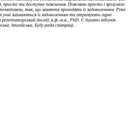
хід, просте та доступне пояснення. Пояснюю просто і зрозуміло
атематикою, так, що заняття проходять із задоволенням. Різні
Мої учні займаються із задоволенням та отримують гарні
епетиторський досвід, к.ф.-м.н., PhD. Є багато відгуків.
ька, італійська. Буду рада співпраці.