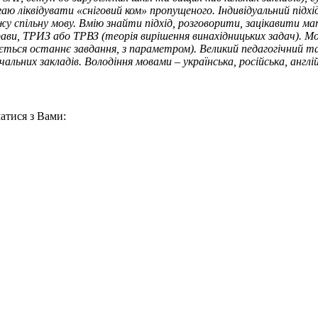
агаю ліквідувати «сніговий ком» пропущеного. Індивідуальний під
жу спільну мову. Вмію знайти підхід, розговорити, зацікавити м
прави, ТРИЗ або ТРВЗ (теорія вирішення винахідницьких задач). 
ься останнє завдання, з параметром). Великий педагогічний та р
ьних закладів. Володіння мовами – українська, російська, англійс
атися з Вами: