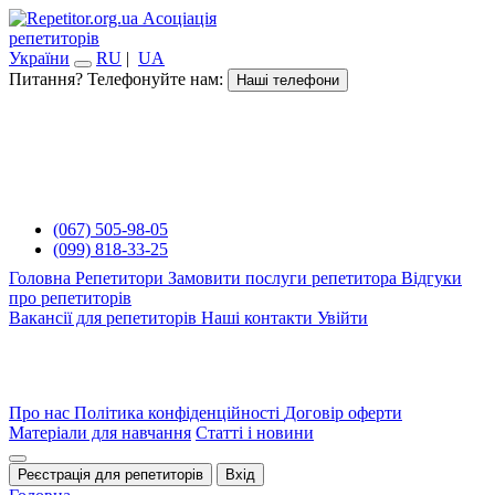
Асоціація
репетиторів
України
RU
|
UA
Питання? Телефонуйте нам:
Наші телефони
(067) 505-98-05
(099) 818-33-25
Головна
Репетитори
Замовити послуги репетитора
Відгуки
про репетиторів
Вакансії для репетиторів
Наші контакти
Увійти
Про нас
Політика конфіденційності
Договір оферти
Матеріали для навчання
Статті і новини
Реєстрація для репетиторів
Вхід