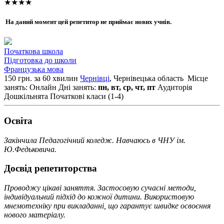
★★★★
На даний момент цей репетитор не приймає нових учнів.
Початкова школа
Підготовка до школи
Французька мова
150 грн. за 60 хвилин
Чернівці
, Чернівецька область
Місце
занять: Онлайн
Дні занять:
пн, вт, ср, чт, пт
Аудиторія
Дошкільнята
Початкові класи (1-4)
Освiта
Закінчила Педагогічний коледж. Навчаюсь в ЧНУ ім.
Ю.Федьковича.
Досвід репетиторства
Проводжу цікаві заняття. Застосовую сучасні методи,
індивідуальний підхід до кожної дитини. Використовую
мнемотехніку при викладанні, що гарантує швидке освоєння
нового матеріалу.