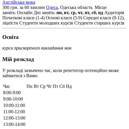
Англійська мова
300 грн. за 60 хвилин
Одеса
, Одеська область
Місце
занять: Онлайн
Дні занять:
пн, вт, ср, чт, пт, сб, нд
Аудиторія
Початкові класи (1-4)
Основі класи (5-9)
Середні класи (9-12),
ліцеїсти
Студенти молодших курсів
Студенти старших курсів
Освiта
курси прискореного викладання мов
Мій розклад
У розкладі зазначено час, коли репетитор потенційно може
займатися з Вами:
Час
Пн
Вт
Ср
Чт
Пт
Сб
Нд
8:00-9:00
9:00-10:00
10:00-11:00
11:00-12:00
12:00-13:00
13:00-14:00