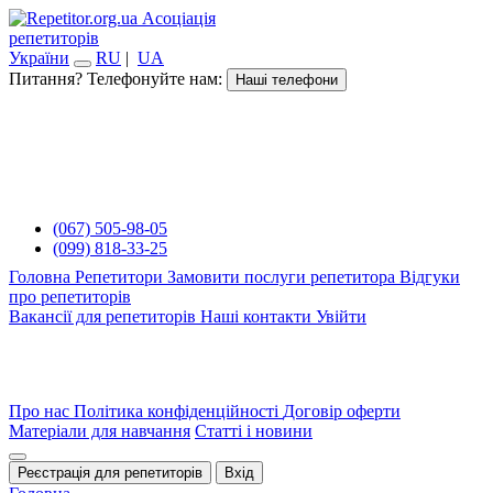
Асоціація
репетиторів
України
RU
|
UA
Питання? Телефонуйте нам:
Наші телефони
(067) 505-98-05
(099) 818-33-25
Головна
Репетитори
Замовити послуги репетитора
Відгуки
про репетиторів
Вакансії для репетиторів
Наші контакти
Увійти
Про нас
Політика конфіденційності
Договір оферти
Матеріали для навчання
Статті і новини
Реєстрація для репетиторів
Вхід