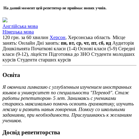
На даний момент цей репетитор не приймає нових учнів.
Англійська мова
Німецька мова
120 грн. за 60 хвилин
Херсон
, Херсонська область
Місце
занять: Онлайн
Дні занять:
пн, вт, ср, чт, пт, сб, нд
Аудиторія
Дошкільнята
Початкові класи (1-4)
Основі класи (5-9)
Середні
класи (9-12), ліцеїсти
Підготовка до ЗНО
Студенти молодших
курсів
Студенти старших курсів
Освiта
Я окончила гимназию с углубленным изучением иностранных
языков и университет по специальности "Перевод". Стаж
работы репетитором- 5 лет. Занимаясь с учениками
стараюсь максимально помочь освоить грамматику, изучить
лексику и развить навык говорения. Помогу со школьными
заданиями, при необходимости. Прислушиваюсь к желаниям
учеников.
Досвід репетиторства