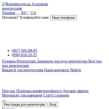
Асоціація
репетиторів
України
RU
|
UA
Питання? Телефонуйте нам:
Наші телефони
(067) 505-98-05
(099) 818-33-25
Головна
Репетитори
Замовити послуги репетитора
Відгуки
про репетиторів
Вакансії для репетиторів
Наші контакти
Увійти
Про нас
Політика конфіденційності
Договір оферти
Матеріали для навчання
Статті і новини
Реєстрація для репетиторів
Вхід