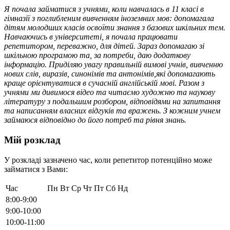
Я почала займатися з учнями, коли навчалась в 11 класі в
гімназії з поглибленим вивченням іноземних мов: допомагала
дітям молодших класів освоїти знання з базових шкільних тем.
Навчаючись в університеті, я почала працювати
репетитором, переважно, для дітей. Зараз допомагаю зі
шкільною програмою та, за потреби, даю додаткову
інформацію. Приділяю увагу правильній вимові учнів, вивченню
нових слів, виразів, синонімів та антонімів,які допомагають
краще орієнтуватися в сучасній англійській мові. Разом з
учнями ми дивимося відео та читаємо художню та наукову
літературу з подальшим розбором, відповідями на запитання
та написанням власних відгуків та вражень. З кожним учнем
займаюся відповідно до його потреб та рівня знань.
Мій розклад
У розкладі зазначено час, коли репетитор потенційно може
займатися з Вами:
Час
Пн
Вт
Ср
Чт
Пт
Сб
Нд
8:00-9:00
9:00-10:00
10:00-11:00