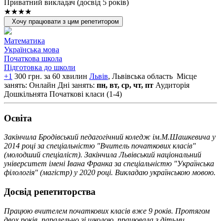
Приватний викладач (досвід 5 років)
★★★★
Хочу працювати з цим репетитором
Математика
Українська мова
Початкова школа
Підготовка до школи
+1
300 грн. за 60 хвилин
Львів
, Львiвська область
Місце
занять: Онлайн
Дні занять:
пн, вт, ср, чт, пт
Аудиторія
Дошкільнята
Початкові класи (1-4)
Освiта
Закінчила Бродівський педагогічний коледж ім.М.Шашкевича у
2014 році за спеціальністю "Вчитель початкових класів"
(молодший спеціаліст). Закінчила Львівський національний
університет імені Івана Франка за спеціальністю "Українська
філологія" (магістр) у 2020 році. Викладаю українською мовою.
Досвід репетиторства
Працюю вчителем початкових класів вже 9 років. Протягом
двох років, паралельно зі школою, працювала з дітьми