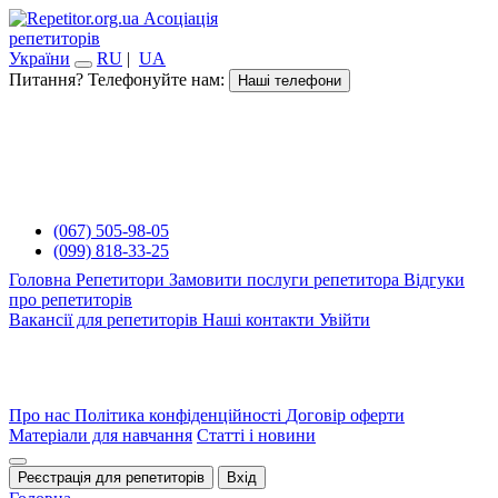
Асоціація
репетиторів
України
RU
|
UA
Питання? Телефонуйте нам:
Наші телефони
(067) 505-98-05
(099) 818-33-25
Головна
Репетитори
Замовити послуги репетитора
Відгуки
про репетиторів
Вакансії для репетиторів
Наші контакти
Увійти
Про нас
Політика конфіденційності
Договір оферти
Матеріали для навчання
Статті і новини
Реєстрація для репетиторів
Вхід