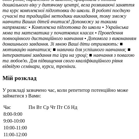
дошкільного віку у дитячому центрі, вела розвиваючі заняття
та курс комплексної підготовки до школи. В роботі поєдную
сучасні та традиційні методики викладання, тому зможу
навчити Ваших дітей вчитися! Допоможу за такими
напрямами: • Комплексна підготовка до школи • Українська
мова та математика у початкових класах • Проведення
повноцінного дистанційного навчання • Допомога з виконанням
домашнього завдання. Зі мною Ваші діти отримають: ■
мотивацію навчатися; ■ навички для успішного навчання; ■
інтерактивні завдання та ігри на уроці; ■ навчання з повагою
та любов'ю. Для підвищення свого кваліфікаційного рівня
відвідую семінари, курси, тренінги.
Мій розклад
У розкладі зазначено час, коли репетитор потенційно може
займатися з Вами:
Час
Пн
Вт
Ср
Чт
Пт
Сб
Нд
8:00-9:00
9:00-10:00
10:00-11:00
11:00-12:00