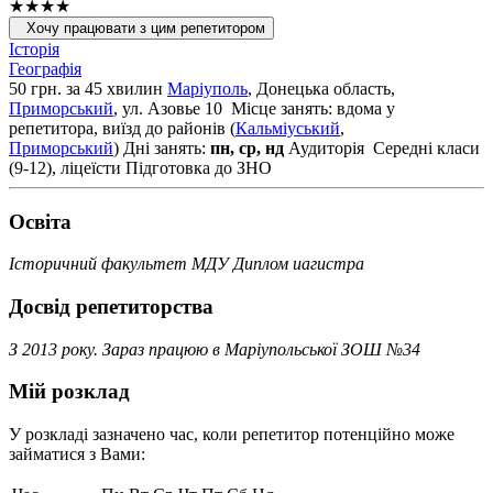
★★★★
Хочу працювати з цим репетитором
Історія
Географія
50 грн. за 45 хвилин
Маріуполь
, Донецька область,
Приморський
, ул. Азовье 10
Місце занять: вдома у
репетитора, виїзд до районів (
Кальміуський
,
Приморський
)
Дні занять:
пн, ср, нд
Аудиторія
Середні класи
(9-12), ліцеїсти
Підготовка до ЗНО
Освiта
Історичний факультет МДУ Диплом иагистра
Досвід репетиторства
З 2013 року. Зараз працюю в Маріупольської ЗОШ №34
Мій розклад
У розкладі зазначено час, коли репетитор потенційно може
займатися з Вами: