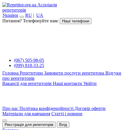
Асоціація
репетиторів
України
RU
|
UA
Питання? Телефонуйте нам:
Наші телефони
(067) 505-98-05
(099) 818-33-25
Головна
Репетитори
Замовити послуги репетитора
Відгуки
про репетиторів
Вакансії для репетиторів
Наші контакти
Увійти
Про нас
Політика конфіденційності
Договір оферти
Матеріали для навчання
Статті і новини
Реєстрація для репетиторів
Вхід