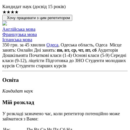
Кандидат наук (досвід 15 років)
★★★★
Хочу працювати з цим репетитором
Англійська мова
Французька мова
Іспанська мова
350 грн. за 45 хвилин
Одеса
, Одеська область, Одеса
Місце
занять: Онлайн
Дні занять:
пн, вт, ср, чт, пт, сб
Аудиторія
Дошкільнята
Початкові класи (1-4)
Основі класи (5-9)
Середні
класи (9-12), ліцеїсти
Підготовка до ЗНО
Студенти молодших
курсів
Студенти старших курсів
Освiта
Кандидат наук
Мій розклад
У розкладі зазначено час, коли репетитор потенційно може
займатися з Вами:
Час
Пн
Вт
Ср
Чт
Пт
Сб
Нд