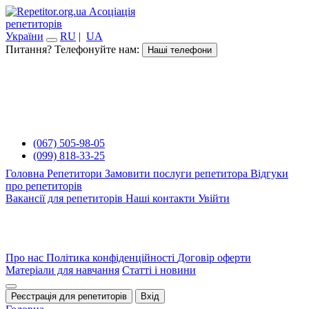
Асоціація
репетиторів
України
RU
|
UA
Питання? Телефонуйте нам:
Наші телефони
(067) 505-98-05
(099) 818-33-25
Головна
Репетитори
Замовити послуги репетитора
Відгуки
про репетиторів
Вакансії для репетиторів
Наші контакти
Увійти
Про нас
Політика конфіденційності
Договір оферти
Матеріали для навчання
Статті і новини
Реєстрація для репетиторів
Вхід