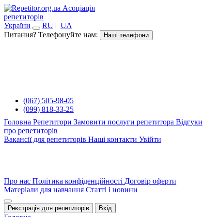
Асоціація
репетиторів
України
RU
|
UA
Питання? Телефонуйте нам:
Наші телефони
(067) 505-98-05
(099) 818-33-25
Головна
Репетитори
Замовити послуги репетитора
Відгуки
про репетиторів
Вакансії для репетиторів
Наші контакти
Увійти
Про нас
Політика конфіденційності
Договір оферти
Матеріали для навчання
Статті і новини
Реєстрація для репетиторів
Вхід