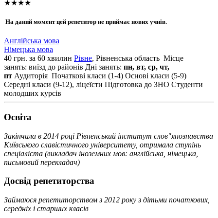
★★★★
На даний момент цей репетитор не приймає нових учнів.
Англійська мова
Німецька мова
40 грн. за 60 хвилин
Рівне
, Рівненська область
Місце
занять: виїзд до районів
Дні занять:
пн, вт, ср, чт,
пт
Аудиторія
Початкові класи (1-4)
Основі класи (5-9)
Середні класи (9-12), ліцеїсти
Підготовка до ЗНО
Студенти
молодших курсів
Освiта
Закінчила в 2014 році Рівненський інститут слов"янознавства
Київського славістичного університету, отримала ступінь
спеціаліста (викладач іноземних мов: англійська, німецька,
письмовий перекладач)
Досвід репетиторства
Займаюся репетиторством з 2012 року з дітьми початкових,
середніх і старших класів