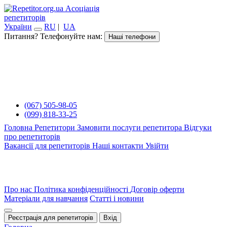
Асоціація
репетиторів
України
RU
|
UA
Питання? Телефонуйте нам:
Наші телефони
(067) 505-98-05
(099) 818-33-25
Головна
Репетитори
Замовити послуги репетитора
Відгуки
про репетиторів
Вакансії для репетиторів
Наші контакти
Увійти
Про нас
Політика конфіденційності
Договір оферти
Матеріали для навчання
Статті і новини
Реєстрація для репетиторів
Вхід