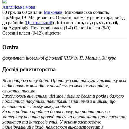
Англійська мова
80 грн. за 60 хвилин
Миколаїв
, Миколаївська область,
Пр.Мира 19
Місце занять: Онлайн, вдома у репетитора, виїзд
до районів (
Центральний
)
Дні занять:
пн, вт, ср, чт, пт, сб,
нд
Аудиторія
Початкові класи (1-4)
Основі класи (5-9)
Середні класи (9-12), ліцеїсти
Освiта
факультет іноземної філології ЧНУ ім П. Могили, 3й курс
Досвід репетиторства
Всім доброго часу доби! Пропоную свої послуги у розвитку всіх
видів навичок володіння англійською мовою: говоріння,
слухання, письма.
Захоплююсь вивченням цієї мови більше десяти років і бажаю
поділитися набутими навичками і знаннями з іншими, що
вивчають англійську мову, людьми.
За час роботи прийшла до висновку, що подача нового
матеріалу повинна проводиться на основі знань про психотип,
характер та інтересів учня. У всьому застосовую
індивідуальний підхід, намагаюся використовувати