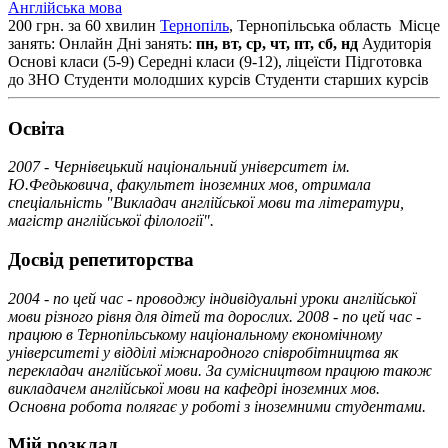
Англійська мова
200 грн. за 60 хвилин
Тернопіль
, Тернопільська область
Місце
занять: Онлайн
Дні занять:
пн, вт, ср, чт, пт, сб, нд
Аудиторія
Основі класи (5-9)
Середні класи (9-12), ліцеїсти
Підготовка
до ЗНО
Студенти молодших курсів
Студенти старших курсів
Освiта
2007 - Чернівецький національний університет ім.
Ю.Федьковича, факультет іноземних мов, отримала
спеціальність "Викладач англійської мови та літератури,
магістр англійської філології".
Досвід репетиторства
2004 - по цей час - проводжу індивідуальні уроки англійської
мови різного рівня для дітей та дорослих. 2008 - по цей час -
працюю в Тернопільському національному економічному
університеті у відділі міжнародного співробітництва як
перекладач англійської мови. За сумісництвом працюю також
викладачем англійської мови на кафедрі іноземних мов.
Основна робота полягає у роботі з іноземними студентами.
Мій розклад