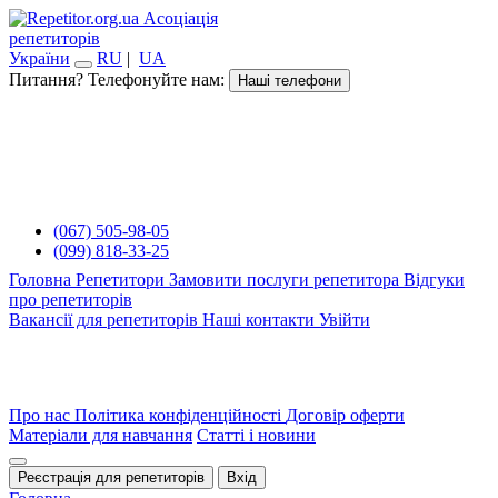
Асоціація
репетиторів
України
RU
|
UA
Питання? Телефонуйте нам:
Наші телефони
(067) 505-98-05
(099) 818-33-25
Головна
Репетитори
Замовити послуги репетитора
Відгуки
про репетиторів
Вакансії для репетиторів
Наші контакти
Увійти
Про нас
Політика конфіденційності
Договір оферти
Матеріали для навчання
Статті і новини
Реєстрація для репетиторів
Вхід