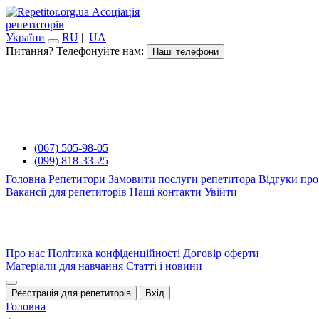
Асоціація
репетиторів
України
RU
|
UA
Питання? Телефонуйте нам:
Наші телефони
(067) 505-98-05
(099) 818-33-25
Головна
Репетитори
Замовити послуги репетитора
Відгуки про
Вакансії для репетиторів
Наші контакти
Увійти
Про нас
Політика конфіденційності
Договір оферти
Матеріали для навчання
Статті і новини
Реєстрація для репетиторів
Вхід
Головна