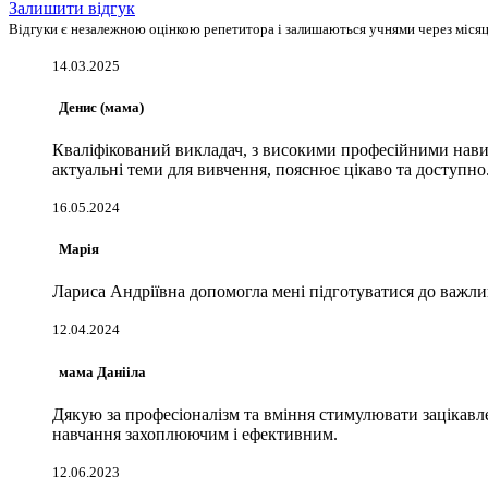
Залишити відгук
Відгуки є незалежною оцінкою репетитора і залишаються учнями через місяць
14.03.2025
Денис (мама)
Кваліфікований викладач, з високими професійними навич
актуальні теми для вивчення, пояснює цікаво та доступно
16.05.2024
Марія
Лариса Андріївна допомогла мені підготуватися до важливо
12.04.2024
мама Данііла
Дякую за професіоналізм та вміння стимулювати зацікавл
навчання захоплюючим і ефективним.
12.06.2023