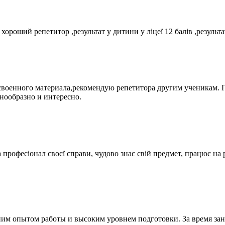
ороший репетитор ,результат у дитини у ліцеї 12 балів ,резуль
своенного материала,рекомендую репетитора другим ученикам. 
нообразно и интересно.
рофесіонал своєї справи, чудово знає свій предмет, працює на р
ним опытом работы и высоким уровнем подготовки. За время зан