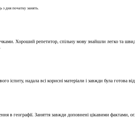
 з дня початку занять.
ками. Хороший репетитор, спільну мову знайшли легко та швидко
.
го іспиту, надала всі корисні матеріали і завжди була готова від
ення в географії. Заняття завжди доповнені цікавими фактами, о