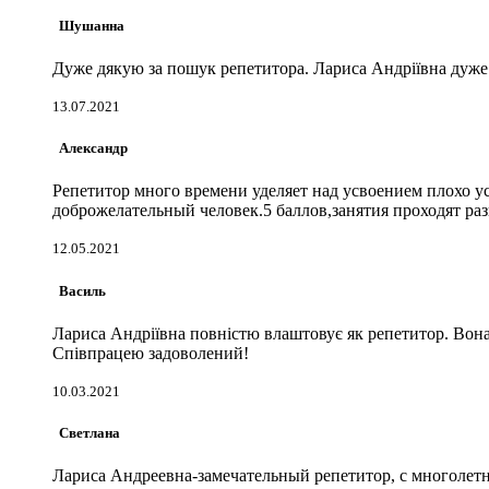
Шушанна
Дуже дякую за пошук репетитора. Лариса Андріївна дуже х
13.07.2021
Александр
Репетитор много времени уделяет над усвоением плохо у
доброжелательный человек.5 баллов,занятия проходят раз
12.05.2021
Василь
Лариса Андріївна повністю влаштовує як репетитор. Вона п
Співпрацею задоволений!
10.03.2021
Светлана
Лариса Андреевна-замечательный репетитор, с многолет