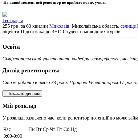
На даний момент цей репетитор не приймає нових учнів.
Географія
255 грн. за 60 хвилин
Миколаїв
, Миколаївська область,
селище 
ліцеїсти
Підготовка до ЗНО
Студенти молодших курсів
Освiта
Сімферопольський університет, кафедра геоморфології, магіст
Досвід репетиторства
Стаж роботи в школі 33 роки. Працюю Репетитором 17 років.
Показать диплом
Мій розклад
У розкладі зазначено час, коли репетитор потенційно може займ
Час
Пн
Вт
Ср
Чт
Пт
Сб
Нд
8:00-9:00