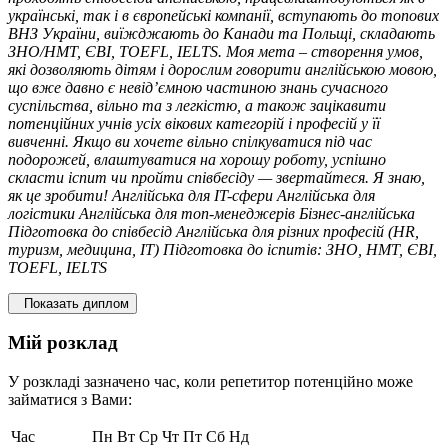
українські, так і в європейські компанії, вступають до топових
ВНЗ України, виїжджають до Канади та Польщі, складають
ЗНО/НМТ, ЄВІ, TOEFL, IELTS. Моя мета – створення умов,
які дозволяють дітям і дорослим говорити англійською мовою,
що вже давно є невід’ємною частиною знань сучасного
суспільства, вільно та з легкістю, а також зацікавити
потенційних учнів усіх вікових категорій і професій у її
вивченні. Якщо ви хочете вільно спілкуватися під час
подорожей, влаштуватися на хорошу роботу, успішно
скласти іспит чи пройти співбесіду — звертайтеся. Я знаю,
як це зробити! Англійська для IT-сфери Англійська для
логістики Англійська для топ-менеджерів Бізнес-англійська
Підготовка до співбесід Англійська для різних професій (HR,
туризм, медицина, IT) Підготовка до іспитів: ЗНО, НМТ, ЄВІ,
TOEFL, IELTS
Показать диплом
Мій розклад
У розкладі зазначено час, коли репетитор потенційно може
займатися з Вами:
Час
Пн
Вт
Ср
Чт
Пт
Сб
Нд