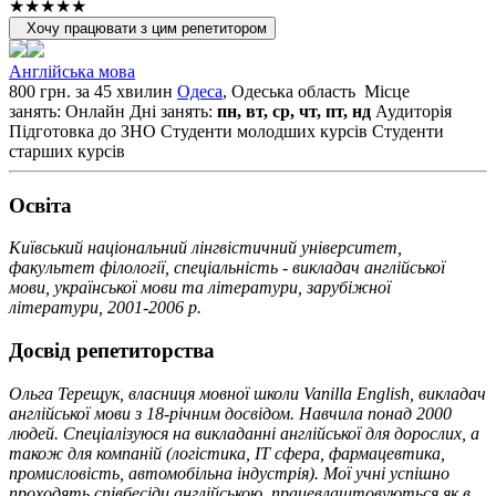
★★★★★
Хочу працювати з цим репетитором
Англійська мова
800 грн. за 45 хвилин
Одеса
, Одеська область
Місце
занять: Онлайн
Дні занять:
пн, вт, ср, чт, пт, нд
Аудиторія
Підготовка до ЗНО
Студенти молодших курсів
Студенти
старших курсів
Освiта
Київський національний лінгвістичний університет,
факультет філології, спеціальність - викладач англійської
мови, української мови та літератури, зарубіжної
літератури, 2001-2006 р.
Досвід репетиторства
Ольга Терещук, власниця мовної школи Vanilla English, викладач
англійської мови з 18-річним досвідом. Навчила понад 2000
людей. Спеціалізуюся на викладанні англійської для дорослих, а
також для компаній (логістика, IT сфера, фармацевтика,
промисловість, автомобільна індустрія). Мої учні успішно
проходять співбесіди англійською, працевлаштовуються як в