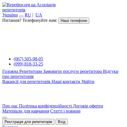
Асоціація
репетиторів
України
RU
|
UA
Питання? Телефонуйте нам:
Наші телефони
(067) 505-98-05
(099) 818-33-25
Головна
Репетитори
Замовити послуги репетитора
Відгуки
про репетиторів
Вакансії для репетиторів
Наші контакти
Увійти
Про нас
Політика конфіденційності
Договір оферти
Матеріали для навчання
Статті і новини
Реєстрація для репетиторів
Вхід