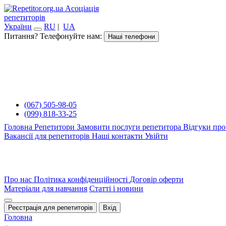
Асоціація
репетиторів
України
RU
|
UA
Питання? Телефонуйте нам:
Наші телефони
(067) 505-98-05
(099) 818-33-25
Головна
Репетитори
Замовити послуги репетитора
Відгуки про
Вакансії для репетиторів
Наші контакти
Увійти
Про нас
Політика конфіденційності
Договір оферти
Матеріали для навчання
Статті і новини
Реєстрація для репетиторів
Вхід
Головна