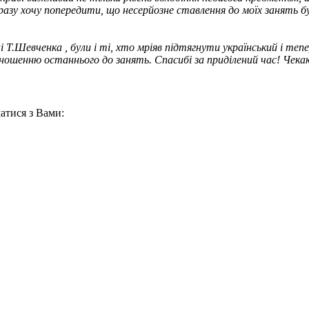
у відразу хочу попередити, що несерйозне ставлення до моїх занят
ені Т.Шевченка , були і ті, хто мріяв підтягнути український і те
ошенню останнього до занять. Спасибі за приділений час! Чекаю
атися з Вами: