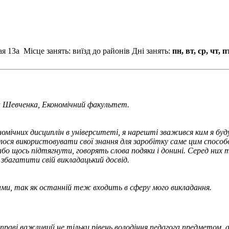
кая 13а
Місце занять: виїзд до районів
Дні занять:
пн, вт, ср, чт, п
а Шевченка, Економічний факультет.
ічних дисциплін в університеті, я нарешті зважився ким я буду
илося використовувати свої знання для заробітку саме цим спо
бо щось підтягнути, говорять слова подяки і донині. Серед них т
 збагатити свій викладацький досвід.
ми, так як останній теж входить в сферу мого викладання.
справі важливий не тільки рівень володіння педагога предметом,