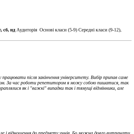
т, сб, нд
Аудиторія
Основі класи (5-9)
Середні класи (9-12),
 працювати після закінчення університету. Вибір припав саме
собом. За час роботи репетитором я можу собою пишатися, так
раплялися як і "важкі" випадки так і тямущі відмінники, але
 але і відношення до предмету учнів. Бо можна довго витрачати