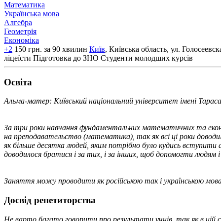
Математика
Українська мова
Алгебра
Геометрія
Економіка
+2
150 грн. за 90 хвилин
Київ
, Київська область, ул. Голосеевс
ліцеїсти
Підготовка до ЗНО
Студенти молодших курсів
Освiта
Альма-матер: Київський національний університет імені Тарас
За три роки навчання фундаментальних математичних та економ
на преподавательство (математика), так як всі ці роки довод
як більше десятка людей, яким потрібно було кудись вступити а
доводилося братися і за тих, і за інших, щоб допомогти людям і
Заняття можу проводити як російською так і українською мова
Досвід репетиторства
Не варто багато говорити про результати учнів, так як в цій 