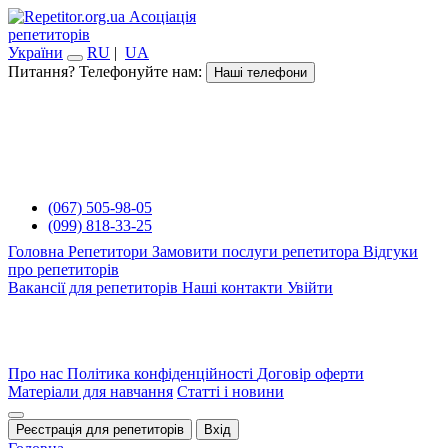
Асоціація
репетиторів
України
RU
|
UA
Питання? Телефонуйте нам:
Наші телефони
(067) 505-98-05
(099) 818-33-25
Головна
Репетитори
Замовити послуги репетитора
Відгуки
про репетиторів
Вакансії для репетиторів
Наші контакти
Увійти
Про нас
Політика конфіденційності
Договір оферти
Матеріали для навчання
Статті і новини
Реєстрація для репетиторів
Вхід