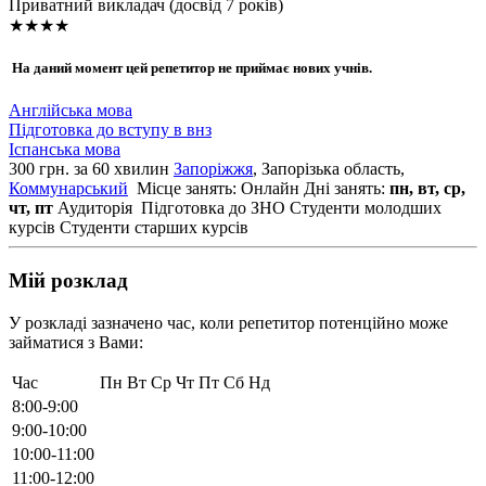
Приватний викладач (досвід 7 років)
★★★★
На даний момент цей репетитор не приймає нових учнів.
Англійська мова
Підготовка до вступу в внз
Іспанська мова
300 грн. за 60 хвилин
Запоріжжя
, Запорізька область,
Коммунарський
Місце занять: Онлайн
Дні занять:
пн, вт, ср,
чт, пт
Аудиторія
Підготовка до ЗНО
Студенти молодших
курсів
Студенти старших курсів
Мій розклад
У розкладі зазначено час, коли репетитор потенційно може
займатися з Вами:
Час
Пн
Вт
Ср
Чт
Пт
Сб
Нд
8:00-9:00
9:00-10:00
10:00-11:00
11:00-12:00