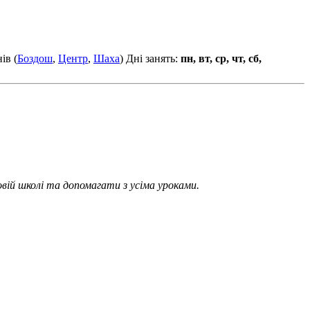
ів (
Боздош
,
Центр
,
Шаха
)
Дні занять:
пн, вт, ср, чт, сб,
вій школі та допомагати з усіма уроками.