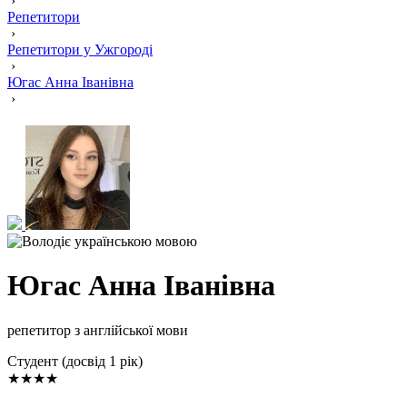
›
Репетитори
›
Репетитори у Ужгороді
›
Югас Анна Іванівна
›
Югас Анна Іванівна
репетитор з англійської мови
Cтудент (досвід 1 рік)
★★★★