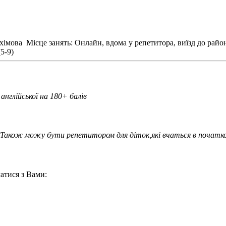
ахімова
Місце занять: Онлайн, вдома у репетитора, виїзд до район
5-9)
нглійської на 180+ балів
. Також можу бути репетитором для діток,які вчаться в початко
атися з Вами: