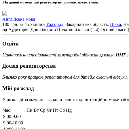
На даний момент цей репетитор не приймає нових учнів.
Англійська мова
180 грн. за 45 хвилин
Ужгород
, Закарпатська область,
Шаха
, Н
нд
Аудиторія
Дошкільнята
Початкові класи (1-4)
Основі класи (
Освiта
Навчаюсь на спеціальності міжнародні відносини,склала НМТ з а
Досвід репетиторства
Близько року працюю репетитором для дітей,є схвальні відгуки
Мій розклад
У розкладі зазначено час, коли репетитор потенційно може займ
Час
Пн
Вт
Ср
Чт
Пт
Сб
Нд
8:00-9:00
9:00-10:00