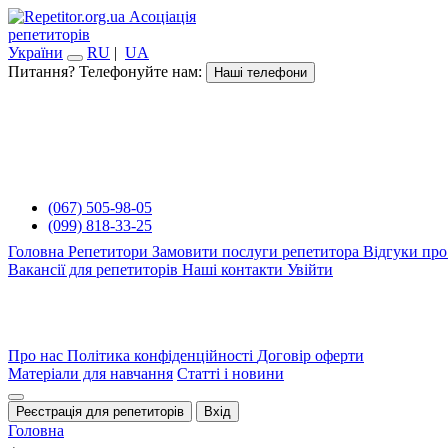
Асоціація
репетиторів
України
RU
|
UA
Питання? Телефонуйте нам:
Наші телефони
(067) 505-98-05
(099) 818-33-25
Головна
Репетитори
Замовити послуги репетитора
Відгуки про
Вакансії для репетиторів
Наші контакти
Увійти
Про нас
Політика конфіденційності
Договір оферти
Матеріали для навчання
Статті і новини
Реєстрація для репетиторів
Вхід
Головна