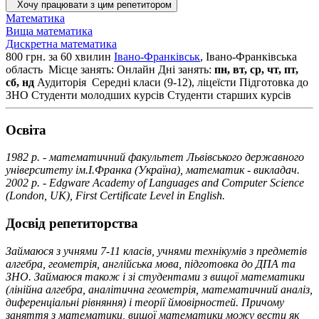
Хочу працювати з цим репетитором
Математика
Вища математика
Дискретна математика
800 грн. за 60 хвилин
Івано-Франківськ
, Івано-Франківська
область
Місце занять: Онлайн
Дні занять:
пн, вт, ср, чт, пт,
сб, нд
Аудиторія
Середні класи (9-12), ліцеїсти
Підготовка до
ЗНО
Студенти молодших курсів
Студенти старших курсів
Освiта
1982 р. - математичний факультет Львівського державного
університету ім.І.Франка (Україна), математик - викладач.
2002 р. - Edgware Academy of Languages and Computer Science
(London, UK), First Certificate Level in English.
Досвід репетиторства
Займаюся з учнями 7-11 класів, учнями технікумів з предметів
алгебра, геометрія, англійська мова, підготовка до ДПА та
ЗНО. Займаюся також і зі студентами з вищої математики
(лінійна алгебра, аналітична геометрія, математичний аналіз,
диференціальні рівняння) і теорії ймовірностей. Причому
заняття з математики, вищої математики можу вести як