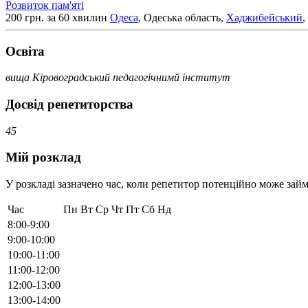
Розвиток пам'яті
200 грн. за 60 хвилин
Одеса
, Одеська область,
Хаджибейський
,
Освiта
вища Кіровоградський педагогічнимй інститут
Досвід репетиторства
45
Мій розклад
У розкладі зазначено час, коли репетитор потенційно може займ
Час
Пн
Вт
Ср
Чт
Пт
Сб
Нд
8:00-9:00
9:00-10:00
10:00-11:00
11:00-12:00
12:00-13:00
13:00-14:00