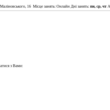
 Маліновського, 16
Місце занять: Онлайн
Дні занять:
пн, ср, чт
А
атися з Вами: