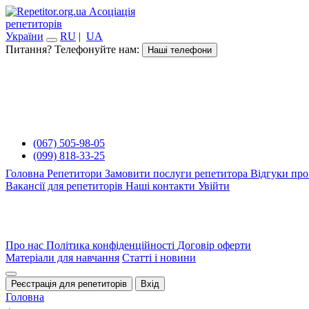
Асоціація
репетиторів
України
RU
|
UA
Питання? Телефонуйте нам:
Наші телефони
(067) 505-98-05
(099) 818-33-25
Головна
Репетитори
Замовити послуги репетитора
Відгуки про
Вакансії для репетиторів
Наші контакти
Увійти
Про нас
Політика конфіденційності
Договір оферти
Матеріали для навчання
Статті і новини
Реєстрація для репетиторів
Вхід
Головна