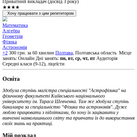
Приватний викладач (досвід 3 року)
★★★★
Хочу працювати з цим репетитором
Математика
Алгебра
Геометрія
Фізика
Астрономія
+2
300 грн. за 60 хвилин
Полтава
, Полтавська область
Місце
занять: Онлайн
Дні занять:
пн, вт, ср, чт, пт
Аудиторія
Середні класи (9-12), ліцеїсти
Освiта
Здобула ступінь магістра спеціальності "Астрофізика" на
фізичному факультеті Киіївського національного
університету ім. Тараса Шевченка. Там же здобула ступінь
бакалавра за спеціальністю "Фізика та астрономія". Дуже
люблю працювати з підлітками, бо хочу їх зацікавити у
вивченні навколишнього світу та привчати їх до використання
своїх знань на практиці.
Мій розклад