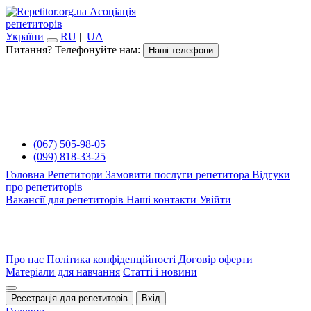
Асоціація
репетиторів
України
RU
|
UA
Питання? Телефонуйте нам:
Наші телефони
(067) 505-98-05
(099) 818-33-25
Головна
Репетитори
Замовити послуги репетитора
Відгуки
про репетиторів
Вакансії для репетиторів
Наші контакти
Увійти
Про нас
Політика конфіденційності
Договір оферти
Матеріали для навчання
Статті і новини
Реєстрація для репетиторів
Вхід