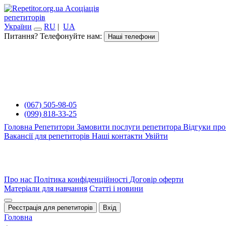
Асоціація
репетиторів
України
RU
|
UA
Питання? Телефонуйте нам:
Наші телефони
(067) 505-98-05
(099) 818-33-25
Головна
Репетитори
Замовити послуги репетитора
Відгуки про
Вакансії для репетиторів
Наші контакти
Увійти
Про нас
Політика конфіденційності
Договір оферти
Матеріали для навчання
Статті і новини
Реєстрація для репетиторів
Вхід
Головна