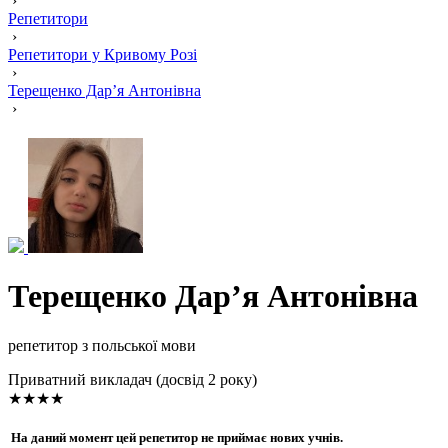
›
Репетитори
›
Репетитори у Кривому Розі
›
Терещенко Дар’я Антонівна
›
Терещенко Дар’я Антонівна
репетитор з польської мови
Приватний викладач (досвід 2 року)
★★★★
На даний момент цей репетитор не приймає нових учнів.