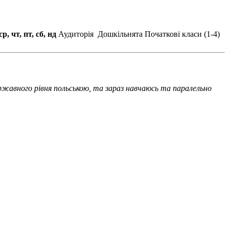
ср, чт, пт, сб, нд
Аудиторія
Дошкільнята
Початкові класи (1-4)
державного рівня польською, та зараз навчаюсь та паралельно