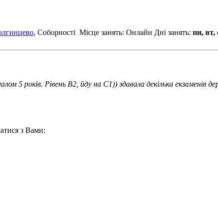
олгинцево
, Соборності
Місце занять: Онлайн
Дні занять:
пн, вт, 
алом 5 років. Рівень B2, йду на C1)) здавала декілька екзаменів 
атися з Вами: