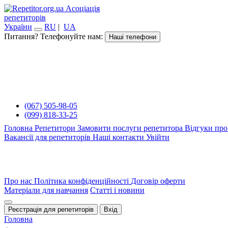
Асоціація
репетиторів
України
RU
|
UA
Питання? Телефонуйте нам:
Наші телефони
(067) 505-98-05
(099) 818-33-25
Головна
Репетитори
Замовити послуги репетитора
Відгуки про
Вакансії для репетиторів
Наші контакти
Увійти
Про нас
Політика конфіденційності
Договір оферти
Матеріали для навчання
Статті і новини
Реєстрація для репетиторів
Вхід
Головна