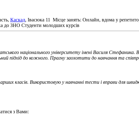
асть,
Каскад
, Івасюка 11
Місце занять: Онлайн, вдома у репетито
ка до ЗНО
Студенти молодших курсів
рпатського національного університету імені Василя Стефаника.
ьний підхід до кожного. Прагну заохотити до навчання та співпр
арших класів. Використовую у навчанні тести і вправи для швид
атися з Вами: