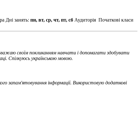
ра
Дні занять:
пн, вт, ср, чт, пт, сб
Аудиторія
Початкові класи
 Вважаю своїм покликанням навчати і допомагати здобувати
аці. Спілкуюсь українською мовою.
кого запам'ятовування інформації. Використовую додаткові