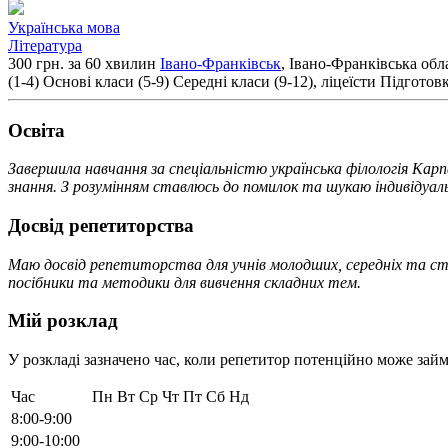
Українська мова
Література
300 грн. за 60 хвилин
Івано-Франківськ
, Івано-Франківська обл
(1-4)
Основі класи (5-9)
Середні класи (9-12), ліцеїсти
Підготов
Освiта
Завершила навчання за спеціальністю українська філологія Ка
знання. З розумінням ставлюсь до помилок та шукаю індивідуал
Досвід репетиторства
Маю досвід репетиторства для учнів молодших, середніх та ст
посібники та методики для вивчення складних тем.
Мій розклад
У розкладі зазначено час, коли репетитор потенційно може займ
Час
Пн
Вт
Ср
Чт
Пт
Сб
Нд
8:00-9:00
9:00-10:00