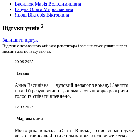
Василюк Марія Володимирівна
Бабула Ольга Мирославівна
Ярош Вікторія Вікторівна
2
Відгуки учнів
Залишити відгук
Відгуки є незалежною оцінкою репетитора і залишаються учнями через
місяць з дня початку занять.
20.09.2025
Тетяна
Анна Василівна — чудовий педагог з вокалу! Заняття
цікаві й результативні, допомагають швидко розкрити
голос та співати впевнено.
12.03.2025
Мар'яна мама
Моя оцінка викладача 5 з 5 . Викладач своєї справи дуже
легко і гарно знайшли спільну мову з нею дуже легко