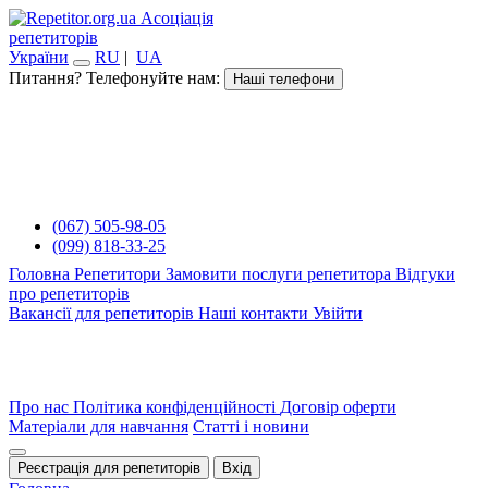
Асоціація
репетиторів
України
RU
|
UA
Питання? Телефонуйте нам:
Наші телефони
(067) 505-98-05
(099) 818-33-25
Головна
Репетитори
Замовити послуги репетитора
Відгуки
про репетиторів
Вакансії для репетиторів
Наші контакти
Увійти
Про нас
Політика конфіденційності
Договір оферти
Матеріали для навчання
Статті і новини
Реєстрація для репетиторів
Вхід