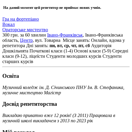
На даний момент цей репетитор не приймає нових учнів.
Гра на фортепіано
Вокал
Ораторське мистецтво
300 грн. за 60 хвилин
Івано-Франківськ
, Івано-Франківська
область,
Центр
, вул. Товарна
Місце занять: Онлайн, вдома у
репетитора
Дні занять:
пн, вт, ср, чт, пт, сб
Аудиторія
Дошкільнята
Початкові класи (1-4)
Основі класи (5-9)
Середні
класи (9-12), ліцеїсти
Студенти молодших курсів
Студенти
старших курсів
Освiта
Музичний коледж ім. Д. Січинського ПНУ Ім. В. Стефаника,
музичне мистецтво Магістр
Досвід репетиторства
Викладаю приватно вже 12 років! (З 2011) Працювала в
музичній школі викладачем з 2013 по 2023 рік