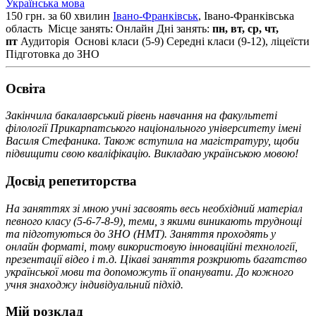
Українська мова
150 грн. за 60 хвилин
Івано-Франківськ
, Івано-Франківська
область
Місце занять: Онлайн
Дні занять:
пн, вт, ср, чт,
пт
Аудиторія
Основі класи (5-9)
Середні класи (9-12), ліцеїсти
Підготовка до ЗНО
Освiта
Закінчила бакалаврський рівень навчання на факультеті
філології Прикарпатського національного університету імені
Василя Стефаника. Також вступила на магістратуру, щоби
підвищити свою кваліфікацію. Викладаю українською мовою!
Досвід репетиторства
На заняттях зі мною учні засвоять весь необхідний матеріал
певного класу (5-6-7-8-9), теми, з якими виникають труднощі
та підготуються до ЗНО (HMT). Заняття проходять у
онлайн форматі, тому використовую інноваційні технології,
презентації відео і т.д. Цікаві заняття розкриють багатство
української мови та допоможуть її опанувати. До кожного
учня знаходжу індивідуальний підхід.
Мій розклад