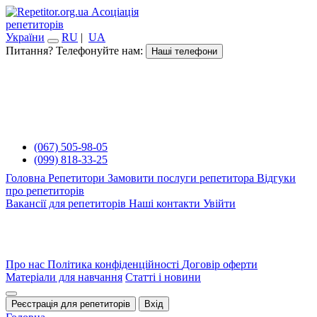
Асоціація
репетиторів
України
RU
|
UA
Питання? Телефонуйте нам:
Наші телефони
(067) 505-98-05
(099) 818-33-25
Головна
Репетитори
Замовити послуги репетитора
Відгуки
про репетиторів
Вакансії для репетиторів
Наші контакти
Увійти
Про нас
Політика конфіденційності
Договір оферти
Матеріали для навчання
Статті і новини
Реєстрація для репетиторів
Вхід